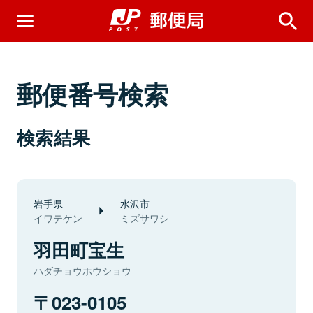
郵便番号検索
検索結果
岩手県
水沢市
イワテケン
ミズサワシ
羽田町宝生
ハダチョウホウショウ
023-0105