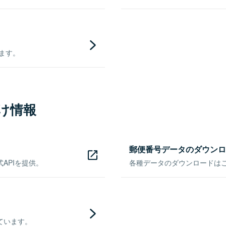
きます。
け情報
郵便番号データのダウンロ
APIを提供。
各種データのダウンロードはこち
ています。