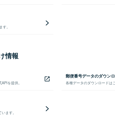
きます。
け情報
郵便番号データのダウンロ
APIを提供。
各種データのダウンロードはこち
ています。