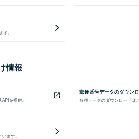
きます。
け情報
郵便番号データのダウンロ
APIを提供。
各種データのダウンロードはこち
ています。