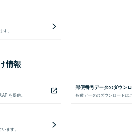
きます。
け情報
郵便番号データのダウンロ
APIを提供。
各種データのダウンロードはこち
ています。