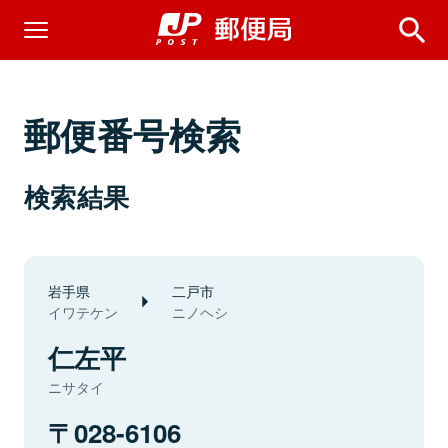
郵便番号検索
検索結果
岩手県
二戸市
イワテケン
ニノヘシ
仁左平
ニサタイ
028-6106