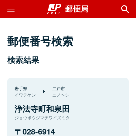
郵便番号検索
検索結果
岩手県
二戸市
イワテケン
ニノヘシ
浄法寺町和泉田
ジョウボウジマチワイズミタ
028-6914