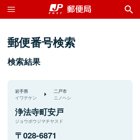
郵便番号検索
検索結果
岩手県
二戸市
イワテケン
ニノヘシ
浄法寺町安戸
ジョウボウジマチヤスド
028-6871