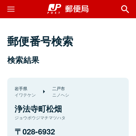
郵便番号検索
検索結果
岩手県
二戸市
イワテケン
ニノヘシ
浄法寺町松畑
ジョウボウジマチマツハタ
028-6932