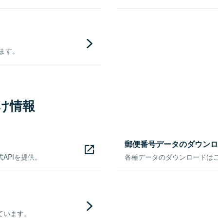
きます。
け情報
郵便番号データのダウンロ
APIを提供。
各種データのダウンロードはこち
ています。