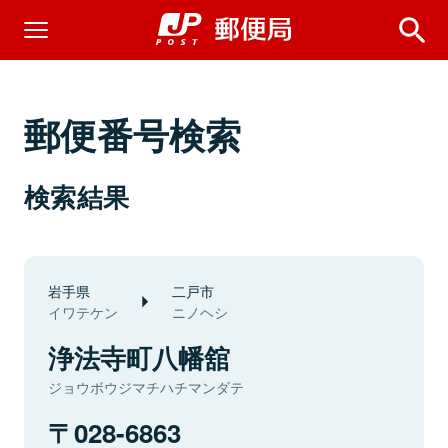
郵便番号検索
検索結果
岩手県
二戸市
イワテケン
ニノヘシ
浄法寺町八幡舘
ジョウボウジマチハチマンダテ
028-6863