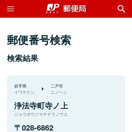
郵便番号検索
検索結果
岩手県
二戸市
イワテケン
ニノヘシ
浄法寺町寺ノ上
ジョウボウジマチテラノウエ
028-6862