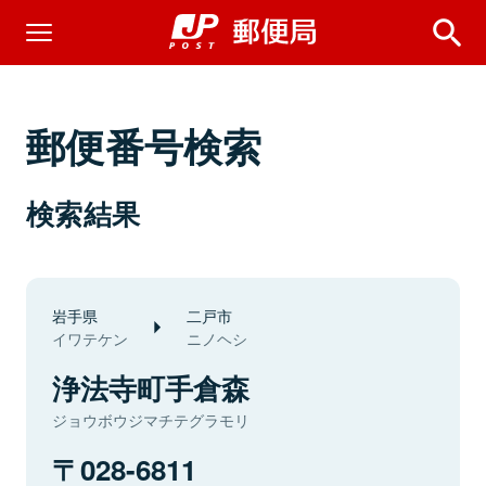
郵便番号検索
検索結果
岩手県
二戸市
イワテケン
ニノヘシ
浄法寺町手倉森
ジョウボウジマチテグラモリ
028-6811