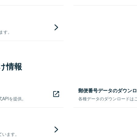
きます。
け情報
郵便番号データのダウンロ
APIを提供。
各種データのダウンロードはこち
ています。