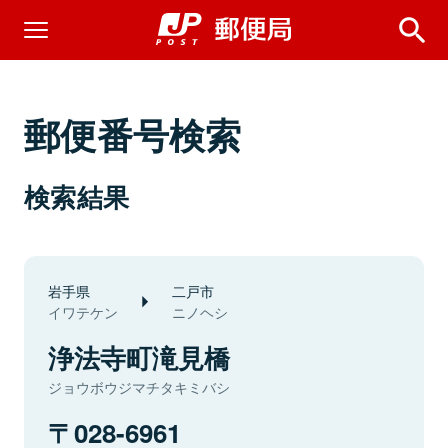
郵便番号検索
検索結果
岩手県
二戸市
イワテケン
ニノヘシ
浄法寺町滝見橋
ジョウボウジマチタキミバシ
028-6961