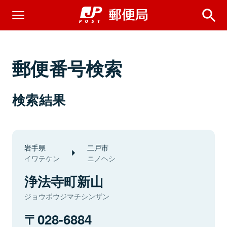
郵便番号検索
検索結果
岩手県
二戸市
イワテケン
ニノヘシ
浄法寺町新山
ジョウボウジマチシンザン
028-6884