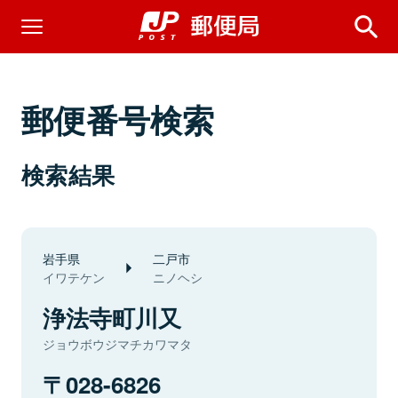
郵便番号検索
検索結果
岩手県
二戸市
イワテケン
ニノヘシ
浄法寺町川又
ジョウボウジマチカワマタ
028-6826