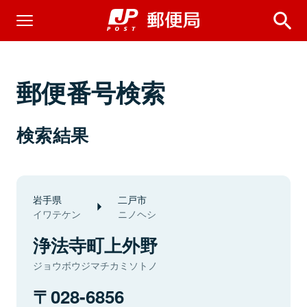
郵便番号検索
検索結果
岩手県
二戸市
イワテケン
ニノヘシ
浄法寺町上外野
ジョウボウジマチカミソトノ
028-6856