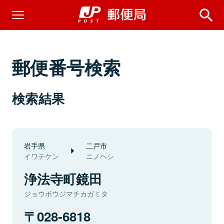
郵便番号検索
検索結果
岩手県
二戸市
イワテケン
ニノヘシ
浄法寺町鏡田
ジョウボウジマチカガミタ
028-6818