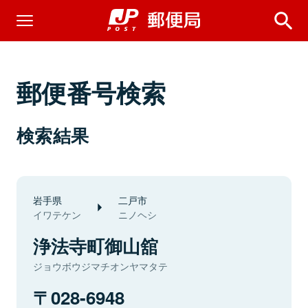
郵便番号検索
検索結果
岩手県
二戸市
イワテケン
ニノヘシ
浄法寺町御山舘
ジョウボウジマチオンヤマタテ
028-6948