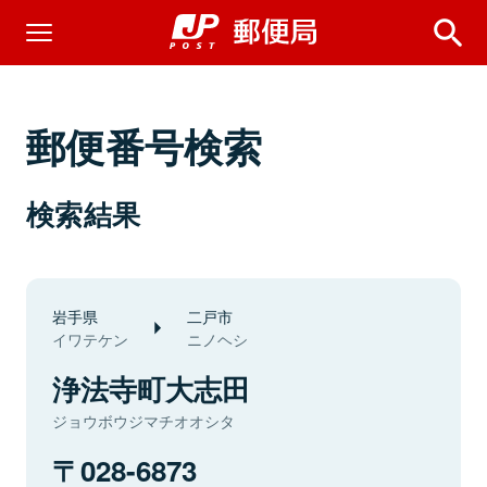
郵便番号検索
検索結果
岩手県
二戸市
イワテケン
ニノヘシ
浄法寺町大志田
ジョウボウジマチオオシタ
028-6873