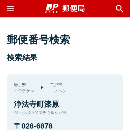
郵便番号検索
検索結果
岩手県
二戸市
イワテケン
ニノヘシ
浄法寺町漆原
ジョウボウジマチウルシバラ
028-6878