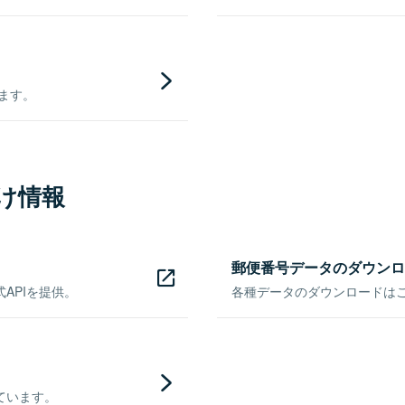
きます。
け情報
郵便番号データのダウンロ
APIを提供。
各種データのダウンロードはこち
ています。