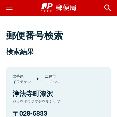
郵便番号検索
検索結果
岩手県
二戸市
イワテケン
ニノヘシ
浄法寺町漆沢
ジョウボウジマチウルシザワ
028-6833