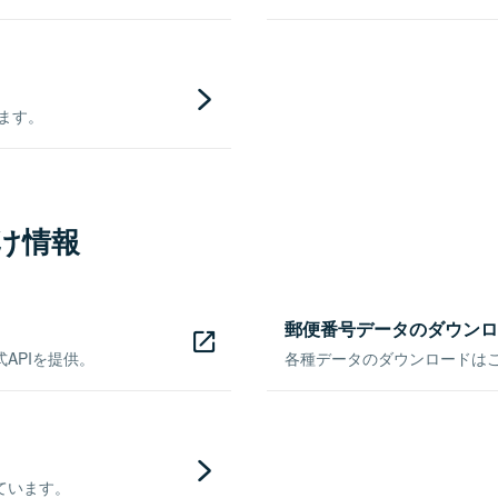
きます。
け情報
郵便番号データのダウンロ
APIを提供。
各種データのダウンロードはこち
ています。