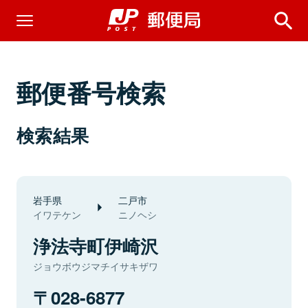
郵便番号検索
検索結果
岩手県
二戸市
イワテケン
ニノヘシ
浄法寺町伊崎沢
ジョウボウジマチイサキザワ
028-6877