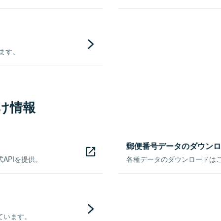
きます。
け情報
郵便番号データのダウンロ
APIを提供。
各種データのダウンロードはこち
ています。