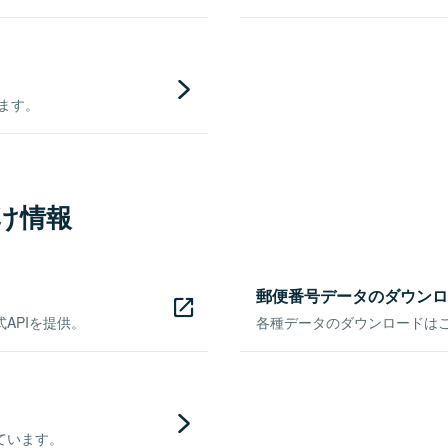
きます。
け情報
郵便番号データのダウンロ
APIを提供。
各種データのダウンロードはこち
ています。