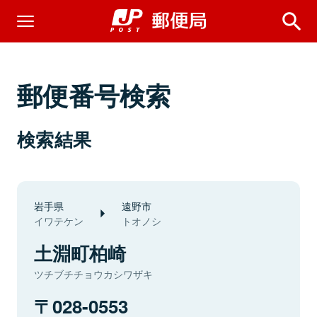
郵便番号検索
検索結果
岩手県
遠野市
イワテケン
トオノシ
土淵町柏崎
ツチブチチョウカシワザキ
028-0553