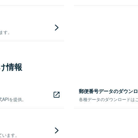
きます。
け情報
郵便番号データのダウンロ
APIを提供。
各種データのダウンロードはこち
ています。