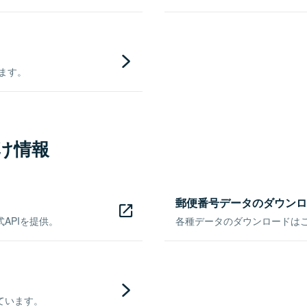
きます。
け情報
郵便番号データのダウンロ
APIを提供。
各種データのダウンロードはこち
ています。