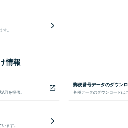
きます。
け情報
郵便番号データのダウンロ
APIを提供。
各種データのダウンロードはこち
ています。