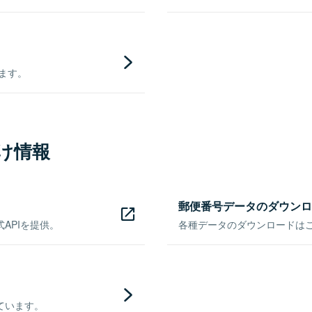
きます。
け情報
郵便番号データのダウンロ
APIを提供。
各種データのダウンロードはこち
ています。