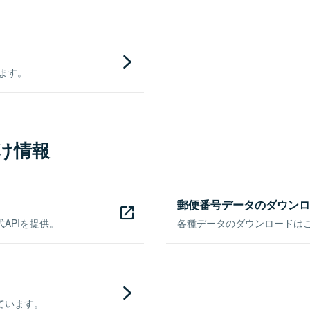
きます。
け情報
郵便番号データのダウンロ
APIを提供。
各種データのダウンロードはこち
ています。