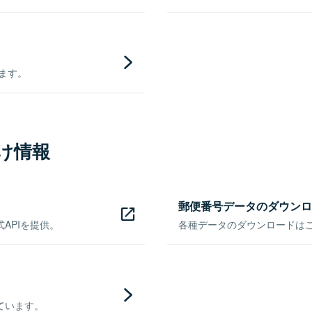
きます。
け情報
郵便番号データのダウンロ
APIを提供。
各種データのダウンロードはこち
ています。