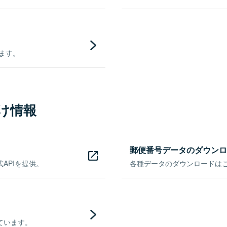
きます。
け情報
郵便番号データのダウンロ
APIを提供。
各種データのダウンロードはこち
ています。