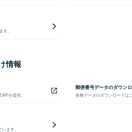
きます。
け情報
郵便番号データのダウンロ
APIを提供。
各種データのダウンロードはこち
ています。