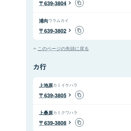
639-3804
浦向
ウラムカイ
639-3802
このページの先頭に戻る
カ行
上池原
カミイケハラ
639-3805
上桑原
カミクワハラ
639-3808