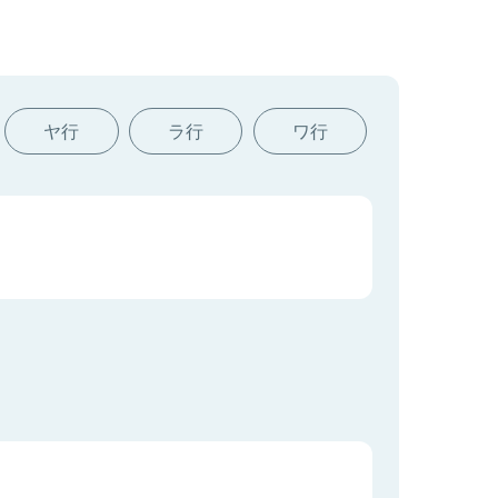
ヤ行
ラ行
ワ行