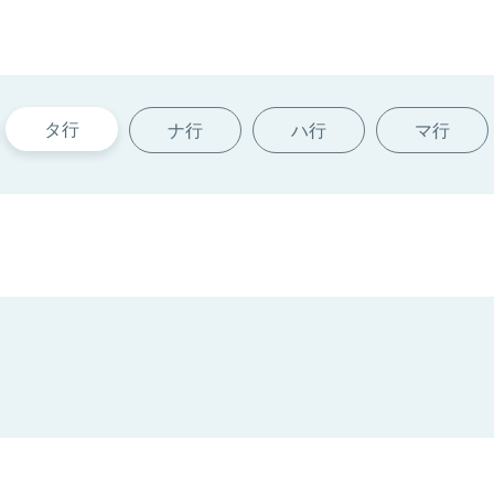
タ行
ナ行
ハ行
マ行