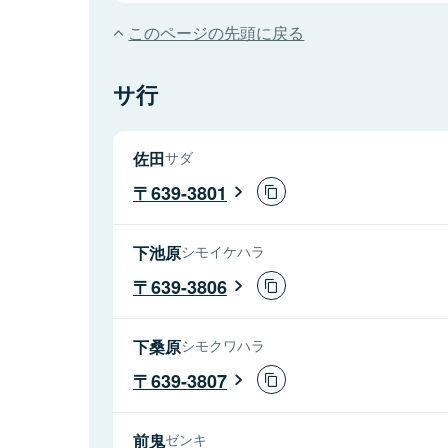
このページの先頭に戻る
サ行
佐田
サダ
639-3801
下池原
シモイケハラ
639-3806
下桑原
シモクワハラ
639-3807
前鬼
ゼンキ