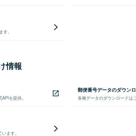
きます。
け情報
郵便番号データのダウンロ
APIを提供。
各種データのダウンロードはこち
ています。