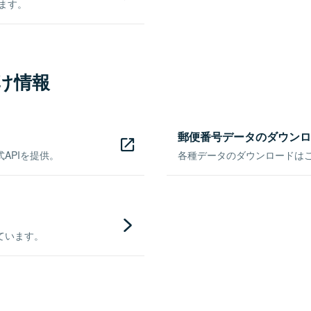
きます。
け情報
郵便番号データのダウンロ
APIを提供。
各種データのダウンロードはこち
ています。