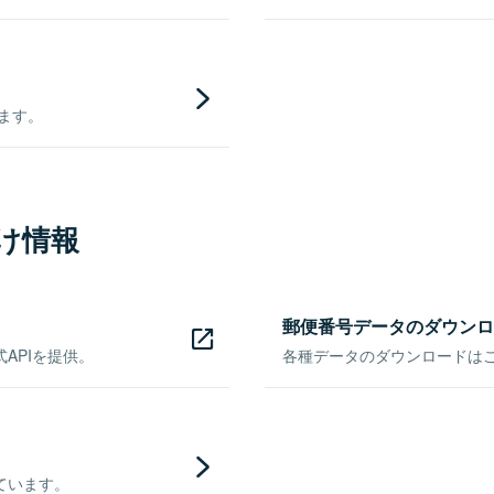
きます。
け情報
郵便番号データのダウンロ
APIを提供。
各種データのダウンロードはこち
ています。