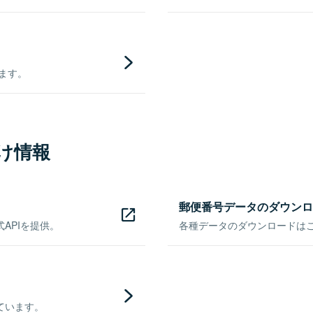
きます。
け情報
郵便番号データのダウンロ
APIを提供。
各種データのダウンロードはこち
ています。