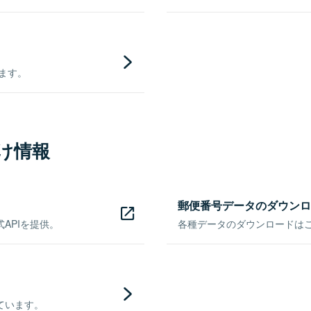
きます。
け情報
郵便番号データのダウンロ
APIを提供。
各種データのダウンロードはこち
ています。