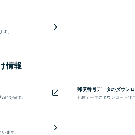
きます。
け情報
郵便番号データのダウンロ
APIを提供。
各種データのダウンロードはこち
ています。