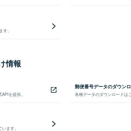
きます。
け情報
郵便番号データのダウンロ
APIを提供。
各種データのダウンロードはこち
ています。