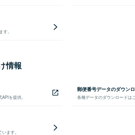
きます。
け情報
郵便番号データのダウンロ
APIを提供。
各種データのダウンロードはこち
ています。