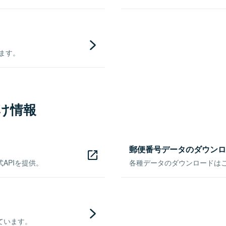
きます。
け情報
郵便番号データのダウンロ
APIを提供。
各種データのダウンロードはこち
ています。