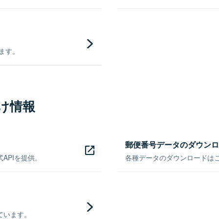
きます。
け情報
郵便番号データのダウンロ
APIを提供。
各種データのダウンロードはこち
ています。