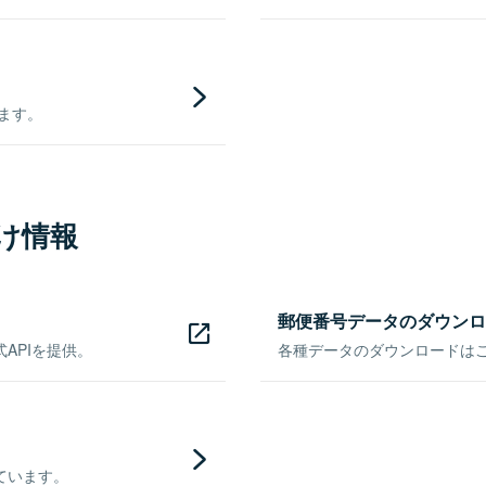
きます。
け情報
郵便番号データのダウンロ
APIを提供。
各種データのダウンロードはこち
ています。