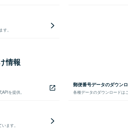
きます。
け情報
郵便番号データのダウンロ
APIを提供。
各種データのダウンロードはこち
ています。